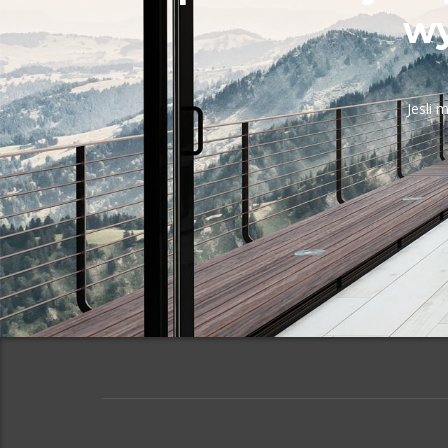
wy
Jesli 