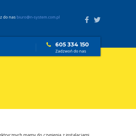
z do nas
biuro@n-system.com.pl
605 334 150
Zadzwoń do nas
ektrycznych mamy do czynienia z instalacjami