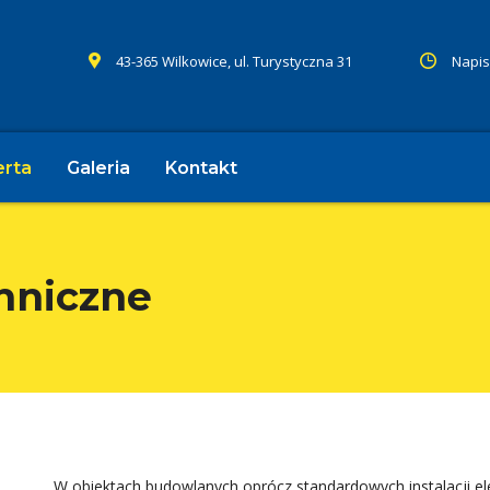
43-365 Wilkowice, ul. Turystyczna 31
Napis
erta
Galeria
Kontakt
chniczne
W obiektach budowlanych oprócz standardowych instalacji el