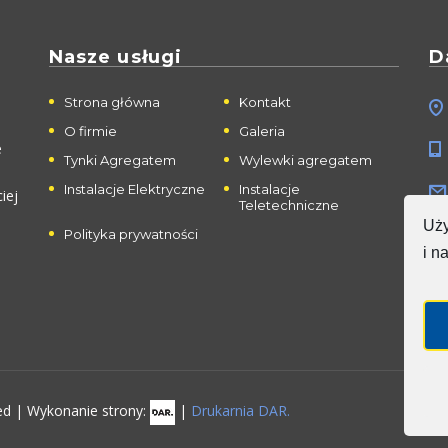
Nasze usługi
D
Strona główna
Kontakt
O firmie
Galeria
e
Tynki Agregatem
Wylewki agregatem
Instalacje Elektryczne
Instalacje
iej
Teletechniczne
Uży
Polityka prywatności
i n
ved | Wykonanie strony:
|
Drukarnia DAR.