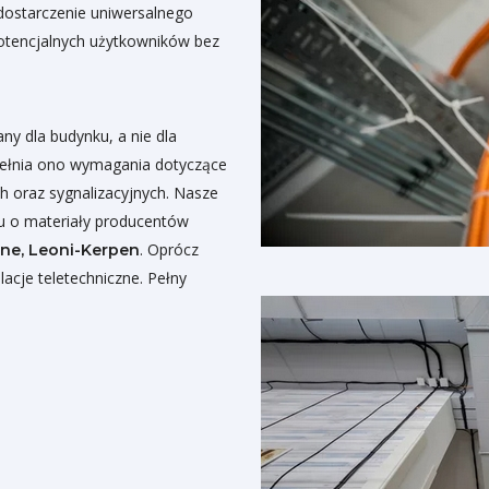
dostarczenie uniwersalnego
otencjalnych użytkowników bez
y dla budynku, a nie dla
pełnia ono wymagania dotyczące
h oraz sygnalizacyjnych. Nasze
iu o materiały producentów
. Oprócz
one, Leoni-Kerpen
acje teletechniczne. Pełny