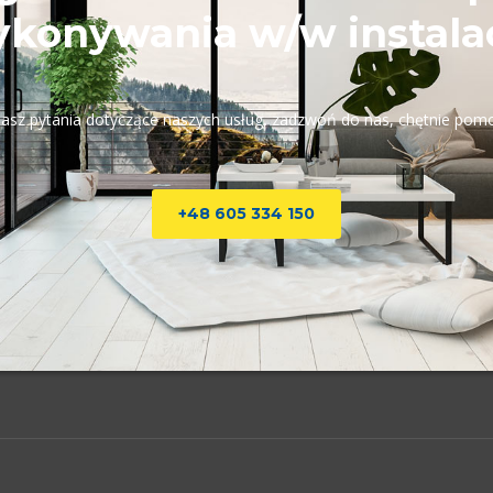
konywania w/w instalac
masz pytania dotyczące naszych usług, zadzwoń do nas, chętnie po
+48 605 334 150