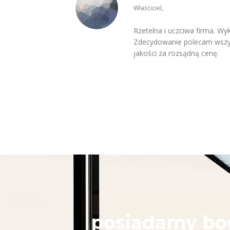
Właściciel,
Rzetelna i uczciwa firma. Wy
Zdecydowanie polecam wszys
jakości za rozsądną cenę.
posiadamy bog