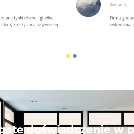
Kierownik,
konane tynki równe i gładkie.
Firma godna
tkim, którzy chcą najwyższej
wykonania, 
ate doświadczenie w p