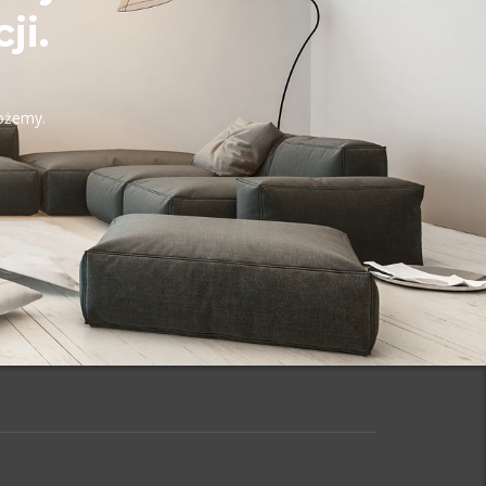
ji.
możemy.